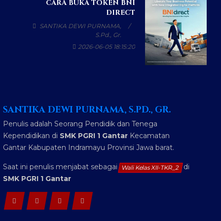
CARA BUKA TOKEN BNI
DIRECT
SANTIKA DEWI PURNAMA,
S.Pd., Gr.
2026-06-05 18:15:20
SANTIKA DEWI PURNAMA, S.PD., GR.
Penulis adalah Seorang Pendidik dan Tenega
Kependidikan di
SMK PGRI 1 Gantar
Kecamatan
Gantar Kabupaten Indramayu Provinsi Jawa barat.
Saat ini penulis menjabat sebagai
di
Wali Kelas XII-TKR_2
SMK PGRI 1 Gantar