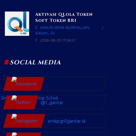
Aktivasi QLola Token
Soft Token BRI
AINUN VERA NURFALLAH,
S.Kom., Gr.
2026-08-05 17:06:51
SOCIAL MEDIA
SmkPgri SatuGantar Schid
@1_gantar
smkpgri1gantar.id