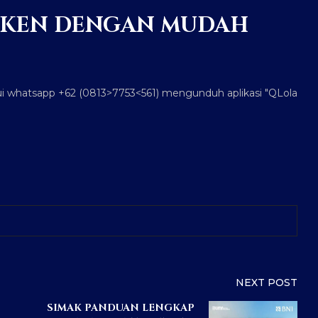
TOKEN DENGAN MUDAH
alui whatsapp +62 (0813>7753<561) mengunduh aplikasi "QLola
NEXT POST
SIMAK PANDUAN LENGKAP