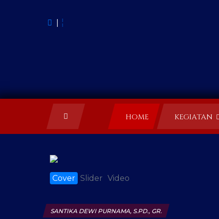
|
HOME
KEGIATAN
Cover
Slider
Video
SANTIKA DEWI PURNAMA, S.PD., GR.