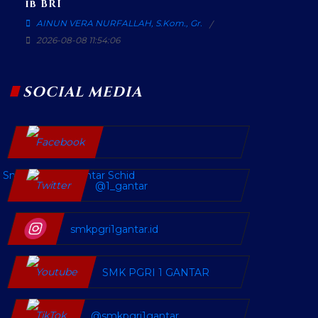
ib BRI
AINUN VERA NURFALLAH, S.Kom., Gr.
2026-08-08 11:54:06
SOCIAL MEDIA
SmkPgri SatuGantar Schid
@1_gantar
smkpgri1gantar.id
SMK PGRI 1 GANTAR
@smkpgri1gantar