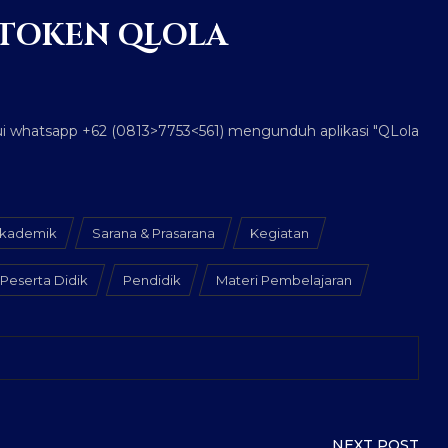
 TOKEN QLOLA
alui whatsapp +62 (0813>7753<561) mengunduh aplikasi "QLola
akademik
Sarana & Prasarana
Kegiatan
Peserta Didik
Pendidik
Materi Pembelajaran
NEXT POST