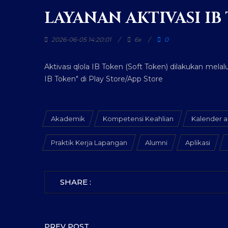
LAYANAN AKTIVASI IB
2026-06-05 14:20:01
6x
0
Aktivasi qlola IB Token (Soft Token) dilakukan mel
IB Token" di Play Store/App Store
Akademik
Kompetensi Keahlian
Kalender 
Praktik Kerja Lapangan
Alumni
Aplikasi
SHARE :
PREV POST