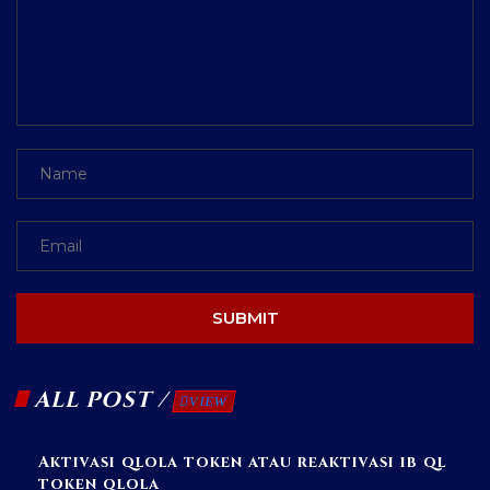
SUBMIT
ALL POST /
VIEW
Aktivasi qlola token atau reaktivasi ib ql
token qlola