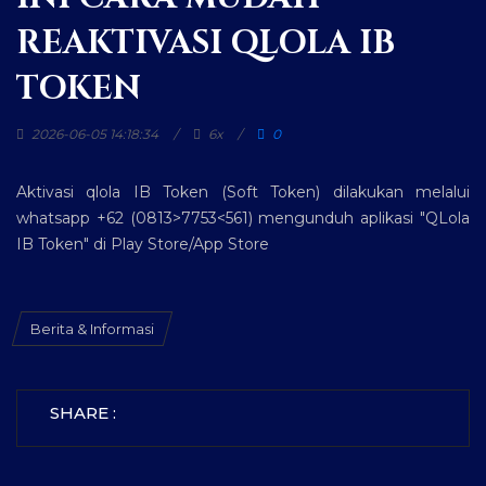
REAKTIVASI QLOLA IB
TOKEN
2026-06-05 14:18:34
6x
0
Aktivasi qlola IB Token (Soft Token) dilakukan melalui
whatsapp +62 (0813>7753<561) mengunduh aplikasi "QLola
IB Token" di Play Store/App Store
Berita & Informasi
SHARE :