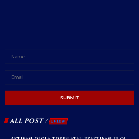
SUBMIT
ALL POST /
VIEW
Aktivasi qlola token atau reaktivasi ib ql