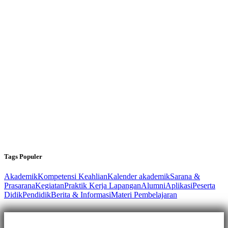
Tags Populer
Akademik
Kompetensi Keahlian
Kalender akademik
Sarana &
Prasarana
Kegiatan
Praktik Kerja Lapangan
Alumni
Aplikasi
Peserta
Didik
Pendidik
Berita & Informasi
Materi Pembelajaran