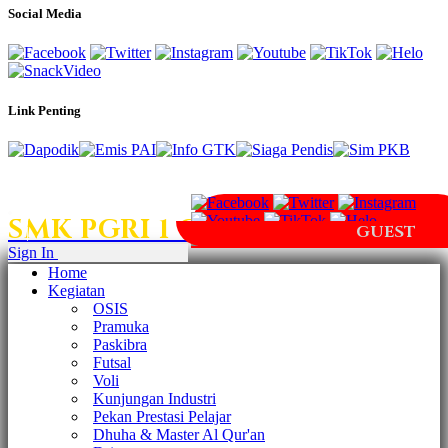
Social Media
Link Penting
SMK PGRI 1 GANTAR
GUEST
|
Sign In
Home
Kegiatan
OSIS
Pramuka
Paskibra
Futsal
Voli
Kunjungan Industri
Pekan Prestasi Pelajar
Dhuha & Master Al Qur'an