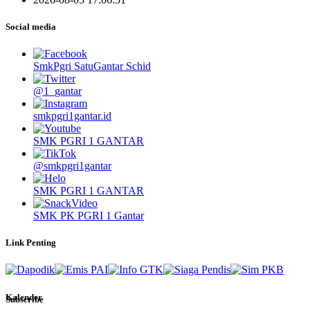
Social media
SmkPgri SatuGantar Schid
@1_gantar
smkpgri1gantar.id
SMK PGRI 1 GANTAR
@smkpgri1gantar
SMK PGRI 1 GANTAR
SMK PK PGRI 1 Gantar
Link Penting
Kalender
Subscribe