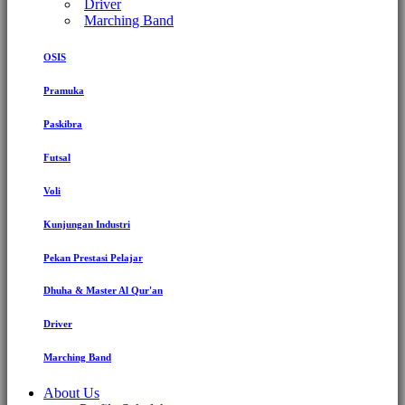
Driver
Marching Band
OSIS
Pramuka
Paskibra
Futsal
Voli
Kunjungan Industri
Pekan Prestasi Pelajar
Dhuha & Master Al Qur'an
Driver
Marching Band
About Us