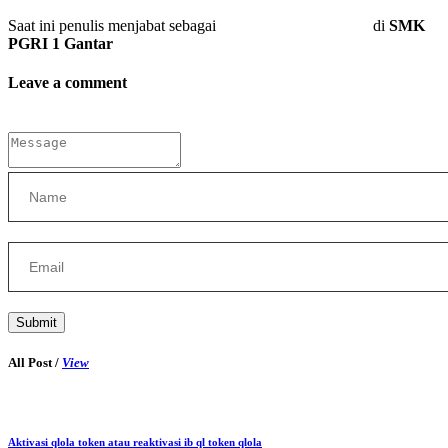
Saat ini penulis menjabat sebagai
Wali Kelas XII-TKR_2
di
SMK
PGRI 1 Gantar
Leave a comment
Submit
All Post /
View
Aktivasi qlola token atau reaktivasi ib ql token qlola