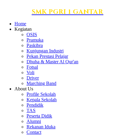
SMK PGRI 1 GANTAR
Home
Kegiatan
OSIS
Pramuka
Paskibra
Kunjungan Industri
Pekan Prestasi Pelajar
Dhuha & Master Al Qur'an
Fotsal
Voli
Driver
Marching Band
About Us
Profile Sekolah
Kepala Sekolah
Pendidik
TAS
Peserta Didik
Alumni
Rekanan Iduka
Contact