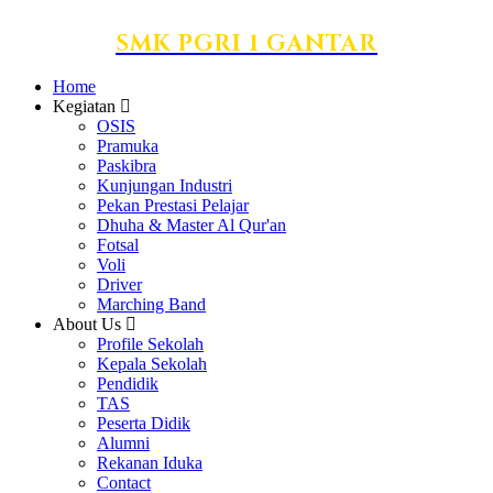
SMK PGRI 1 GANTAR
Home
Kegiatan
OSIS
Pramuka
Paskibra
Kunjungan Industri
Pekan Prestasi Pelajar
Dhuha & Master Al Qur'an
Fotsal
Voli
Driver
Marching Band
About Us
Profile Sekolah
Kepala Sekolah
Pendidik
TAS
Peserta Didik
Alumni
Rekanan Iduka
Contact