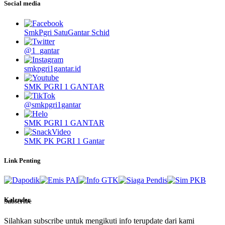
Social media
SmkPgri SatuGantar Schid
@1_gantar
smkpgri1gantar.id
SMK PGRI 1 GANTAR
@smkpgri1gantar
SMK PGRI 1 GANTAR
SMK PK PGRI 1 Gantar
Link Penting
Kalender
Subscribe
Silahkan subscribe untuk mengikuti info terupdate dari kami