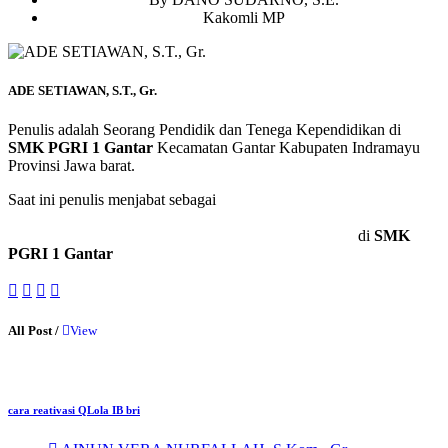
Kakomli MP
ADE SETIAWAN, S.T., Gr.
Penulis adalah Seorang Pendidik dan Tenega Kependidikan di
SMK PGRI 1 Gantar
Kecamatan Gantar Kabupaten Indramayu
Provinsi Jawa barat.
Saat ini penulis menjabat sebagai
Anggota Tim Pengembang
Kurikulum
Ketua Pengelola POM Mini dan Kegiatan Driver
Kakomli Teknik Kendaraan Ringan Otomotif (TKRO)
di
SMK
PGRI 1 Gantar
All Post /
View
cara reativasi QLola IB bri