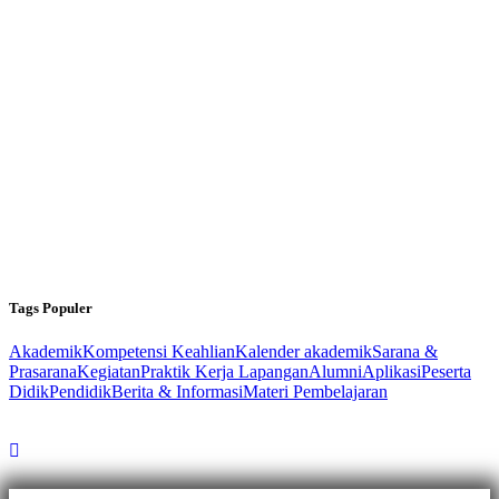
Tags Populer
Akademik
Kompetensi Keahlian
Kalender akademik
Sarana &
Prasarana
Kegiatan
Praktik Kerja Lapangan
Alumni
Aplikasi
Peserta
Didik
Pendidik
Berita & Informasi
Materi Pembelajaran