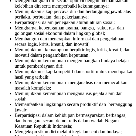
Mengembangkan diri secara optimal dengan memanfaatkan
kelebihan diri serta memperbaiki kekurangannya;
Menunjukkan sikap percaya diri dan bertanggung jawab atas
perilaku, perbuatan, dan pekerjaannya;
Berpartisipasi dalam penegakan aturan-aturan sosial;
Menghargai keberagaman agama, bangsa, suku, ras, dan
golongan sosial ekonomi dalam lingkup global;
Membangun dan menerapkan informasi dan pengetahuan
secara logis, kritis, kreatif, dan inovatif;
Menunjukkan kemampuan berpikir logis, kritis, kreatif, dan
inovatif dalam pengambilan keputusan;
Menunjukkan kemampuan mengembangkan budaya belajar
untuk pemberdayaan diri;
Menunjukkan sikap kompetitif dan sportif untuk mendapatkan
hasil yang terbaik;
Menunjukkan kemampuan menganalisis dan memecahkan
masalah kompleks;
Menunjukkan kemampuan menganalisis gejala alam dan
sosial;
Memanfaatkan lingkungan secara produktif dan bertanggung
jawab;
Berpartisipasi dalam kehidupan bermasyarakat, berbangsa,
dan bernegara secara demokratis dalam wadah Negara
Kesatuan Republik Indonesia;
Mengekspresikan diri melalui kegiatan seni dan budaya;