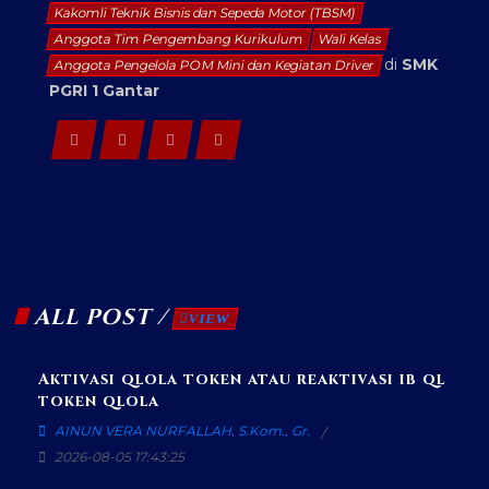
Kakomli Teknik Bisnis dan Sepeda Motor (TBSM)
Anggota Tim Pengembang Kurikulum
Wali Kelas
di
SMK
Anggota Pengelola POM Mini dan Kegiatan Driver
PGRI 1 Gantar
ALL POST /
VIEW
Aktivasi qlola token atau reaktivasi ib ql
token qlola
AINUN VERA NURFALLAH, S.Kom., Gr.
2026-08-05 17:43:25