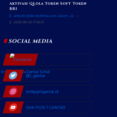
Aktivasi QLola Token Soft Token
BRI
AINUN VERA NURFALLAH, S.Kom., Gr.
2026-08-05 17:06:51
SOCIAL MEDIA
SmkPgri SatuGantar Schid
@1_gantar
smkpgri1gantar.id
SMK PGRI 1 GANTAR