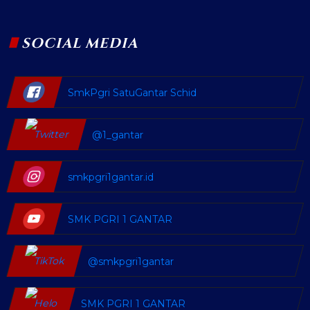
SOCIAL MEDIA
SmkPgri SatuGantar Schid
@1_gantar
smkpgri1gantar.id
SMK PGRI 1 GANTAR
@smkpgri1gantar
SMK PGRI 1 GANTAR