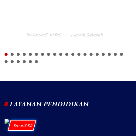
penting dalam meningkatkan kompetensi sumber
daya manusia di Kabupaten Indramayu khususnya
Kecamatan Gantar dan sekitarnya.
by Arwadi, M.Pd.
Kepala Sekolah
LAYANAN PENDIDIKAN
SmartPSG