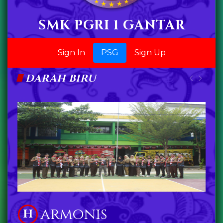
SMK PGRI 1 GANTAR
Sign In
PSG
Sign Up
DARAH BIRU
ermutu
B
I