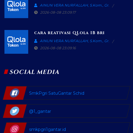
AINUN VERA NURFALLAH, S.Kom., Gr.
2026-08-08 23:09:17
cara reativasi QLola IB bri
AINUN VERA NURFALLAH, S.Kom., Gr.
2026-08-08 23:09:16
SOCIAL MEDIA
SmkPgri SatuGantar Schid
@1_gantar
smkpgri1gantar.id