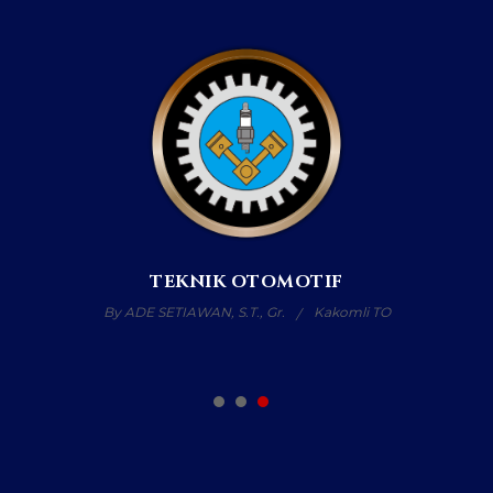
TEKNIK SEPEDA MOTOR
By AGUNG PERMANA, S.Pd., Gr.
Kakomli TSM