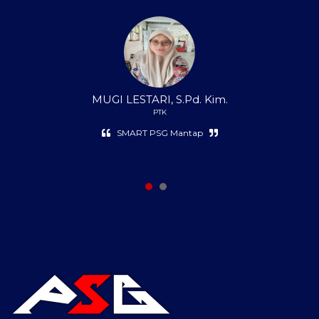
MUGI LESTARI, S.Pd. Kim.
PTK
PSG DARAH BIRU makin mantap Jaya selalu PSG