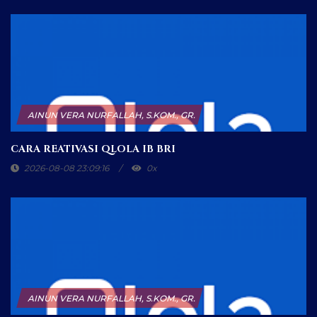
AINUN VERA NURFALLAH, S.KOM., GR.
CARA REATIVASI QLOLA IB BRI
2026-08-08 23:03:09
0x
AINUN VERA NURFALLAH, S.KOM., GR.