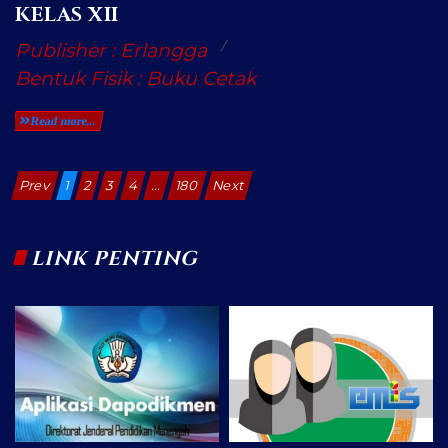
KELAS XII
Publisher : Erlangga
Bentuk Fisik : Buku Cetak
Read more...
Prev
1
2
3
4
...
180
Next
LINK PENTING